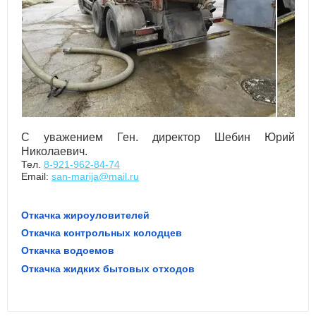
С уважением Ген. директор Шебин Юрий
Николаевич.
Тел.
8-921-962-84-74
Email:
san-marija@mail.ru
Откачка жироуловителей
Откачка контрольных колодцев
Откачка водоемов
Откачка жидких бытовых отходов